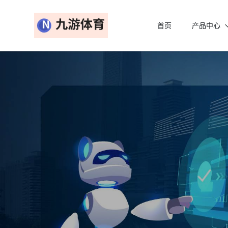
首页
产品中心