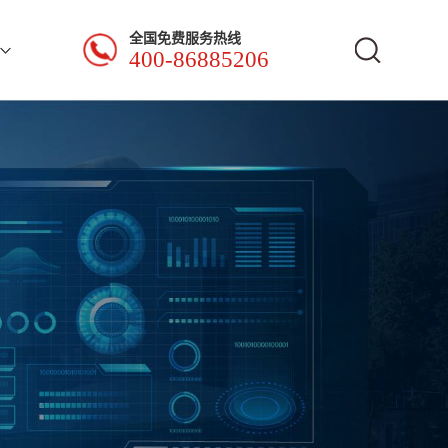
全国免费服务热线
400-86885206