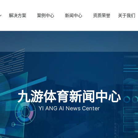
解决方案
案例中心
新闻中心
资质荣誉
关于我们
九游体育新闻中心
YI ANG AI News Center