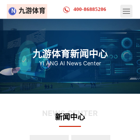
400-86885206
九游体育新闻中心
YI ANG AI News Center
NEWS CENTER
新闻中心