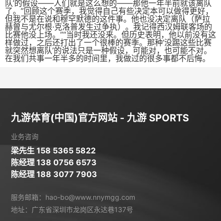
队’的假设——人们就是这么想的——那他一年半前就该离队
了。”回顾这个赛季，我觉得自己有些决定本可以做得更好，
但我不是在说和穆罕默德的这件事。他也没决定离队（萨拉
赫曾与尤尔根·克洛普发生过争执）。我记得西汉姆联客场的
比赛他没上场。”“当时我还没来。但历史表明，他以前没有这
样做过，之后还打出了一个很棒的赛季。那种‘没踢这些比赛
就突然想离队’的说法只是一种假设，可能对，也可能不对。
在我们共事一年半多的时间里，我做过的很多事都不后悔。
九游体育(中国)官方网站 - 九游 SPORTS
业务咨询
梁先生 158 5365 5822
陈经理 138 0756 6573
陈经理 188 3077 7903
服务邮箱：hao-bo@www.nnymgg.com
地址：广东省深圳市龙岗区永达巷137号