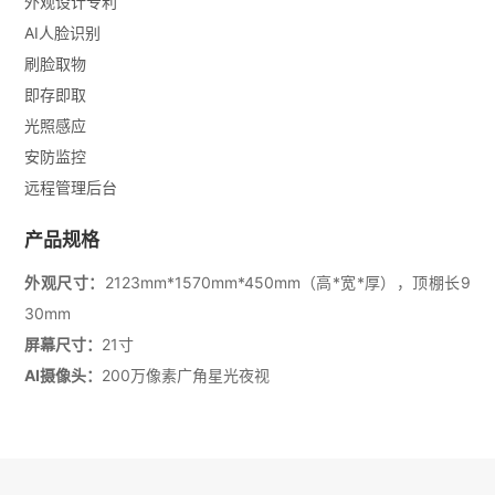
外观设计专利
AI人脸识别
刷脸取物
即存即取
光照感应
安防监控
远程管理后台
产品规格
外观尺寸：
2123mm*1570mm*450mm（高*宽*厚），顶棚长9
30mm
屏幕尺寸：
21寸
AI摄像头：
200万像素广角星光夜视