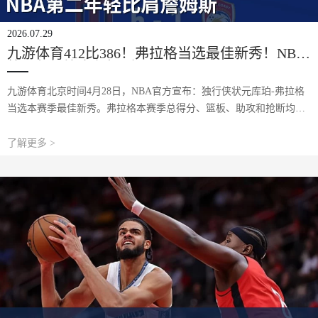
2026.07.29
九游体育412比386！弗拉格当选最佳新秀！NBA
第二年轻比肩詹姆斯
九游体育北京时间4月28日，NBA官方宣布：独行侠状元库珀-弗拉格
当选本赛季最佳新秀。弗拉格本赛季总得分、篮板、助攻和抢断均排
全队第一，成为乔丹之后第一个做到的新秀。他也是基德和东契奇之
后，独行侠队史第三位最佳新秀。弗拉格（19
了解更多 >