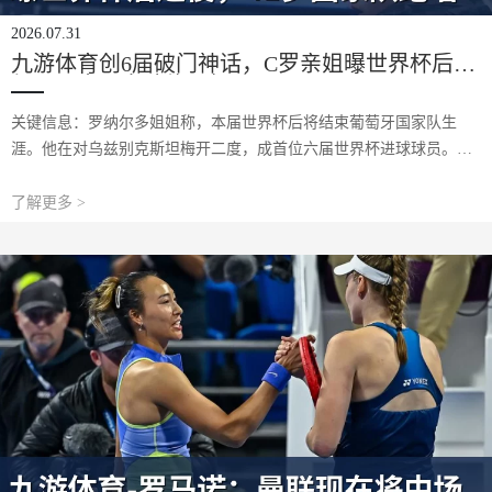
2026.07.31
九游体育创6届破门神话，C罗亲姐曝世界杯后退
役，41岁国家队绝唱打响
关键信息：罗纳尔多姐姐称，本届世界杯后将结束葡萄牙国家队生
涯。他在对乌兹别克斯坦梅开二度，成首位六届世界杯进球球员。罗
纳尔多已为葡萄牙出场232次，国家队进球增至146个。他还在对克罗
地亚一战首发，成
了解更多 >