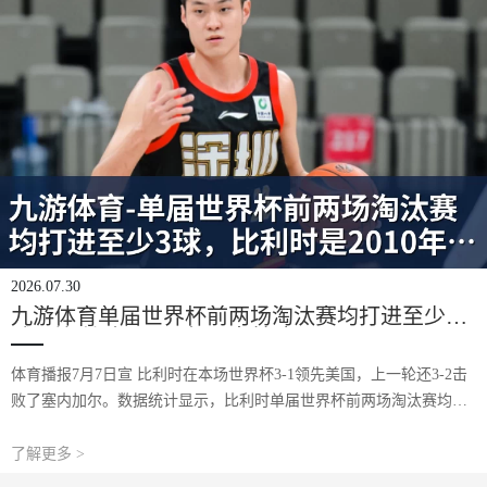
2026.07.30
九游体育单届世界杯前两场淘汰赛均打进至少3
球，比利时是2010年以来首队
体育播报7月7日宣 比利时在本场世界杯3-1领先美国，上一轮还3-2击
败了塞内加尔。数据统计显示，比利时单届世界杯前两场淘汰赛均打
进至少3球，是2010年德国以来首队。
了解更多 >