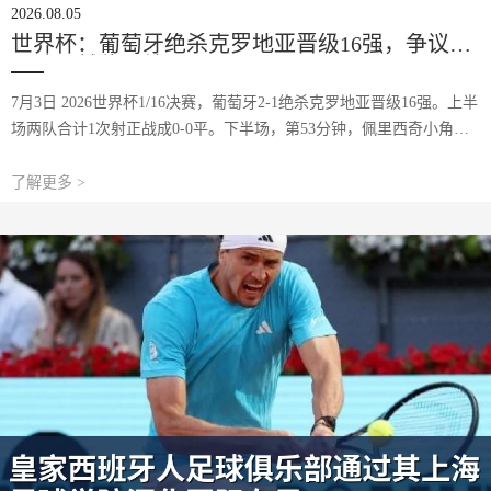
2026.08.05
世界杯：葡萄牙绝杀克罗地亚晋级16强，争议绝
平球因越位无效
7月3日 2026世界杯1/16决赛，葡萄牙2-1绝杀克罗地亚晋级16强。上半
场两队合计1次射正战成0-0平。下半场，第53分钟，佩里西奇小角度
破门；随后C罗挑射破门因越位在先被吹；第68分钟，弗拉希
了解更多 >