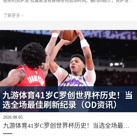
绝杀的贡萨洛·拉莫斯没有获得任何出场时间。据Opta统计，贡萨洛·
拉莫斯本届世界杯总计出场34分钟，在葡萄牙球员之中出场时间排在
第1
了解更多 >
2026.08.05
九游体育41岁C罗创世界杯历史！当选全场最佳
刷新纪录（OD资讯）