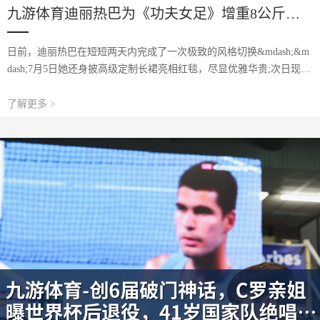
九游体育迪丽热巴为《功夫女足》增重8公斤！
从0开始学足球
日前，迪丽热巴在短短两天内完成了一次极致的风格切换&mdash;&m
dash;7月5日她还身披高级定制长裙亮相红毯，尽显优雅华贵;次日现身
机场时却换上连帽上衣与短裤，清爽运动装扮搭配白皙肤色和紧致线
条
了解更多 >