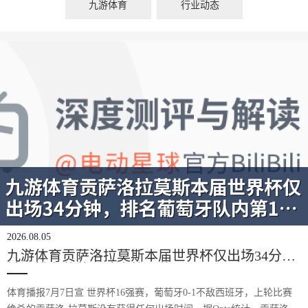
九游体育
行业动态
2026.08.05
九游体育贡萨洛拉莫斯本届世界杯仅出场34分
钟，排名葡萄牙队内第19位
体育播报7月7日宣 世界杯16强赛，葡萄牙0-1不敌西班牙，上轮比赛