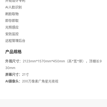
外观设计专利
AI人脸识别
刷脸取物
即存即取
光照感应
安防监控
远程管理后台
产品规格
外观尺寸：
2123mm*1570mm*450mm（高*宽*厚），顶棚长9
30mm
屏幕尺寸：
21寸
AI摄像头：
200万像素广角星光夜视